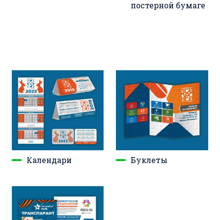
постерной бумаге
Календари
Буклеты