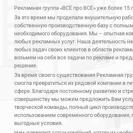
Рекламная группа «ВСЁ про ВСЁ» уже более 15 л
За это время мы проделали внушительную рабо
собственную производственную базу с полны
необходимого оборудования. Мы – опытная к
любых рекламных услуг. Наша деятельность н
любых задач своих клиентов в области рекламы.
возьмем на себя все задачи по рекламе и пре
решение.
За время своего существования Рекламная гру
смогла превратиться из рядовой компании в п
сфере. Благодаря постоянному развитию и стр
совершенству мы можем предложить Вам услу
творческой команды, полный цикл производств
использованием современного оборудования, г
выгодные условия.
Нам доверяют сотни компаний, которым необ