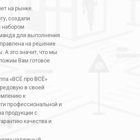
ет на рынке.
ту, создали
м набором
оманда для выполнения
аправлена на решение
 А это значит, что мы
дложим Вам готовое
ппа «ВСЁ про ВСЁ»
ередовую в своей
емлению к
ги профессиональной и
а продукции с
арантию качества и
ходим надежный