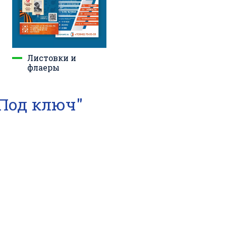
Листовки и
флаеры
Под ключ"