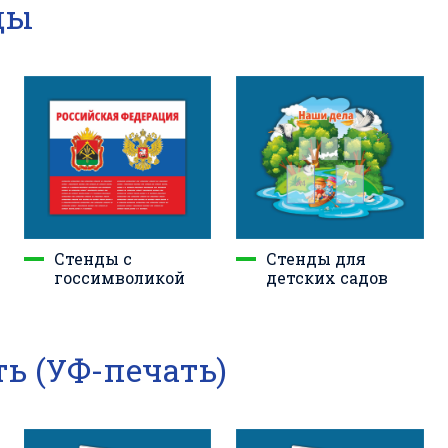
ды
Стенды с
Стенды для
госсимволикой
детских садов
ь (УФ-печать)